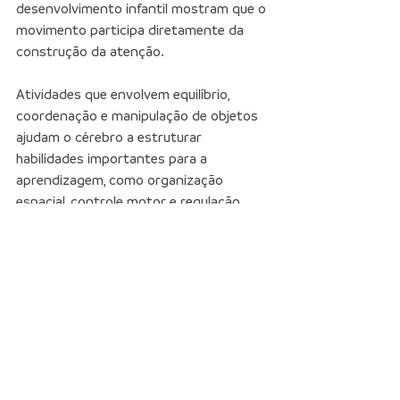
desenvolvimento infantil mostram que o 
movimento participa diretamente da 
construção da atenção.
Atividades que envolvem equilíbrio, 
coordenação e manipulação de objetos 
ajudam o cérebro a estruturar 
habilidades importantes para a 
aprendizagem, como organização 
espacial, controle motor e regulação 
corporal.
Essas competências formam uma base 
importante para atividades que exigem 
foco mais prolongado, como leitura, 
escrita e resolução de problemas.
Por isso, na educação infantil, o 
movimento costuma aparecer como 