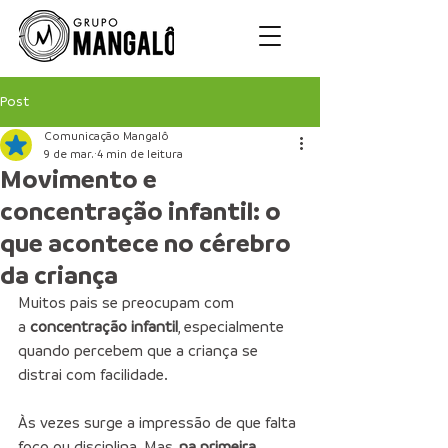
Post
Comunicação Mangalô
9 de mar.
4 min de leitura
Movimento e
concentração infantil: o
que acontece no cérebro
da criança
Muitos pais se preocupam com 
a 
concentração infantil
, especialmente 
quando percebem que a criança se 
distrai com facilidade.
Às vezes surge a impressão de que falta 
foco ou disciplina. Mas, 
na primeira 