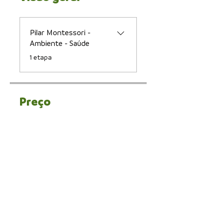
Pilar Montessori -
Ambiente - Saúde
.
1 etapa
Preço
Pagamento único
R$ 9,90
Mangalô Academy
R$ 478,80