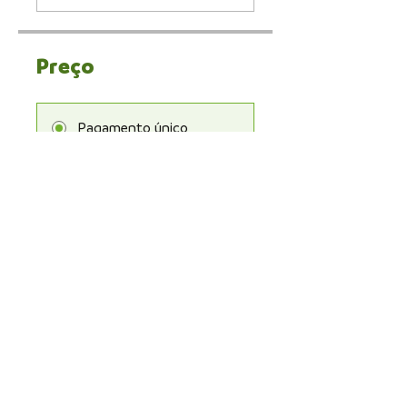
Preço
Pagamento único
R$ 9,90
Mangalô Academy
R$ 478,80
Compartilhar