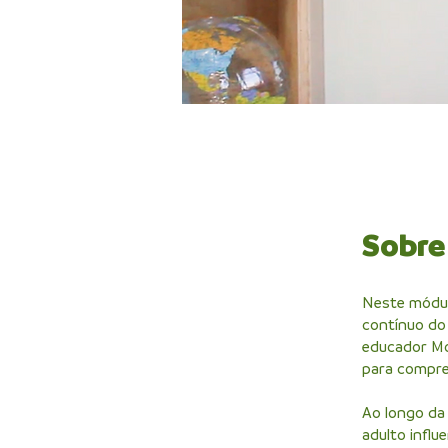
Sobre
Neste módul
contínuo do
educador Mo
para compree
Ao longo da
adulto influ