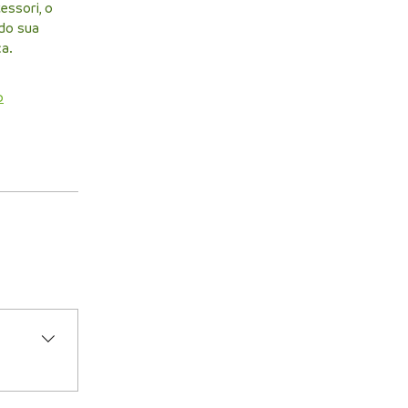
essori, o
do sua
a.
p