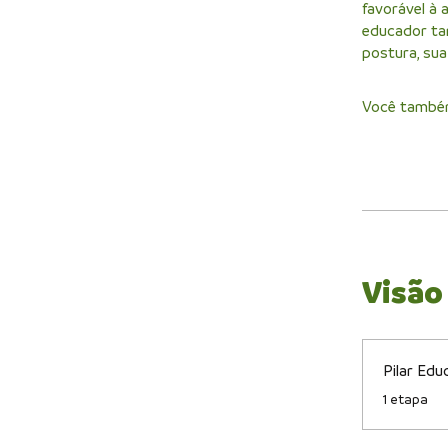
favorável à 
educador ta
postura, su
Você também
Visão
Pilar Edu
.
1 etapa