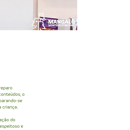
reparo
conteúdos, o
eparando-se
 criança.
ração do
respeitoso e