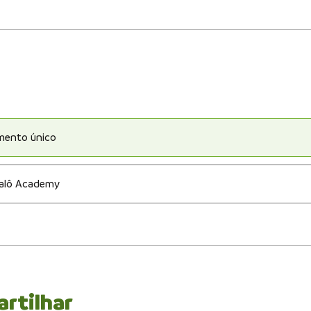
ento único
alô Academy
rtilhar