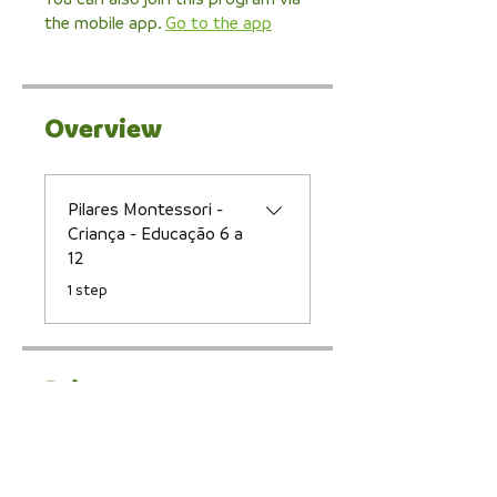
the mobile app.
Go to the app
Overview
Pilares Montessori -
Criança - Educação 6 a
12
.
1 step
Price
Single Payment
R$9.90