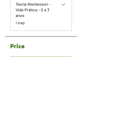
Teoria Montessori -
Vida Prática - 0 a 3
anos
.
1 step
Price
Single Payment
R$9.90
Mangalô Academy
R$478.80